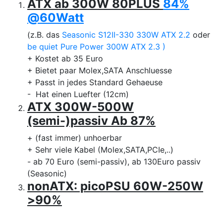
ATX ab 300W 80PLUS
84%
@60Watt
(z.B. das
Seasonic S12II-330 330W ATX 2.2
oder
be quiet Pure Power 300W ATX 2.3 )
+ Kostet ab 35 Euro
+ Bietet paar Molex,SATA Anschluesse
+ Passt in jedes Standard Gehaeuse
- Hat einen Luefter (12cm)
ATX 300W-500W
(semi-)passiv Ab 87%
+ (fast immer) unhoerbar
+ Sehr viele Kabel (Molex,SATA,PCIe,..)
- ab 70 Euro (semi-passiv), ab 130Euro passiv
(Seasonic)
nonATX: picoPSU 60W-250W
>90%