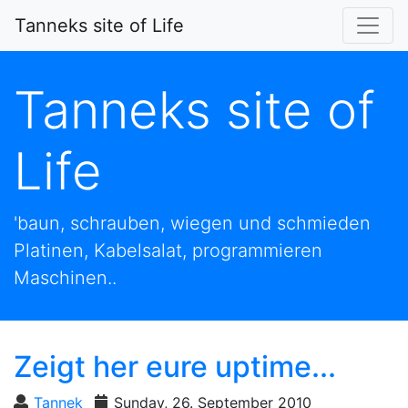
Tanneks site of Life
Tanneks site of
Life
'baun, schrauben, wiegen und schmieden
Platinen, Kabelsalat, programmieren
Maschinen..
Zeigt her eure uptime...
Tannek
Sunday, 26. September 2010