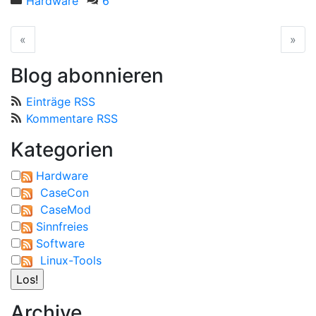
Hardware
6
«
vorherige Seite
»
näc
Blog abonnieren
Einträge RSS
Kommentare RSS
Kategorien
Hardware
CaseCon
CaseMod
Sinnfreies
Software
Linux-Tools
Archive