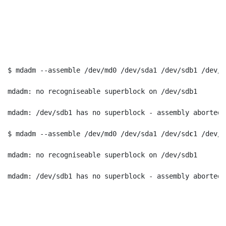
$ mdadm --assemble /dev/md0 /dev/sda1 /dev/sdb1 /dev/s
mdadm: no recogniseable superblock on /dev/sdb1
mdadm: /dev/sdb1 has no superblock - assembly aborted
$ mdadm --assemble /dev/md0 /dev/sda1 /dev/sd
c
1 /dev/s
mdadm: no recogniseable superblock on /dev/sdb1
mdadm: /dev/sdb1 has no superblock - assembly aborted