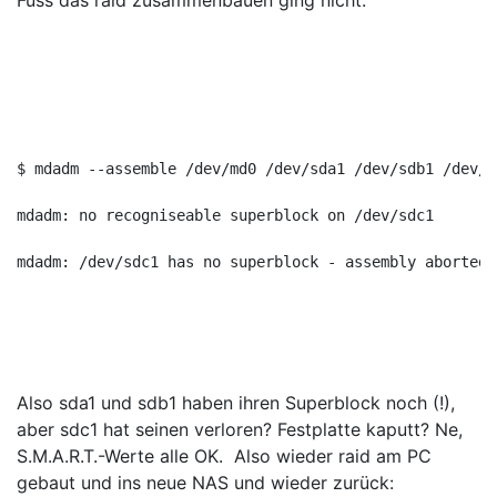
Fuss das raid zusammenbauen ging nicht:
$ mdadm --assemble /dev/md0 /dev/sda1 /dev/sdb1 /dev/s
mdadm: no recogniseable superblock on /dev/sdc1
mdadm: /dev/sdc1 has no superblock - assembly aborted
Also sda1 und sdb1 haben ihren Superblock noch (!),
aber sdc1 hat seinen verloren? Festplatte kaputt? Ne,
S.M.A.R.T.-Werte alle OK. Also wieder raid am PC
gebaut und ins neue NAS und wieder zurück: