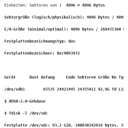
Einheiten: Sektoren von 1 
 4096 = 4096 Bytes
Sektorgröße (logisch/physikalisch): 4096 Bytes / 4096 
E/A-Größe (minimal/optimal): 4096 Bytes / 268431360 By
Festplattenbezeichnungstyp: dos
Festplattenbezeichner: 0xc9093972
Gerät      Boot Anfang     Ende Sektoren Größe Kn Typ
/dev/sdb1        65535 24421445 24355911 92,9G fd Linu
$ #USB-2.0-Gehäuse
$ fdisk -l /dev/sdc
Festplatte /dev/sdc: 93,2 GiB, 100030242816 Bytes, 195