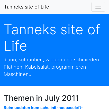
Tanneks site of Life
Tanneks site of
Life
'baun, schrauben, wiegen und schmieden
Platinen, Kabelsalat, programmieren
Maschinen..
Themen in July 2011
Beim updaten komische init-nospaceleft-