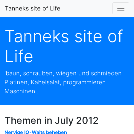
Tanneks site of Life
Tanneks site of
Life
'baun, schrauben, wiegen und schmieden
Platinen, Kabelsalat, programmieren
Maschinen..
Themen in July 2012
Nervige IO-Waits beheben