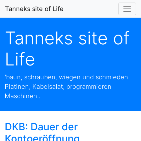
Tanneks site of Life
Tanneks site of
Life
'baun, schrauben, wiegen und schmieden
Platinen, Kabelsalat, programmieren
Maschinen..
DKB: Dauer der
Kontoeröffnung