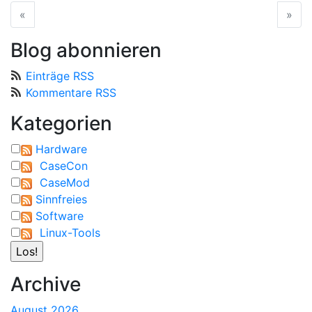
«
vorherige Seite
»
näc
Blog abonnieren
Einträge RSS
Kommentare RSS
Kategorien
Hardware
CaseCon
CaseMod
Sinnfreies
Software
Linux-Tools
Archive
August 2026