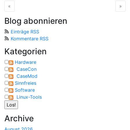
«
vorherige Seite
»
näc
Blog abonnieren
Einträge RSS
Kommentare RSS
Kategorien
Hardware
CaseCon
CaseMod
Sinnfreies
Software
Linux-Tools
Archive
August 2026