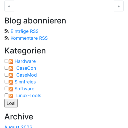
«
vorherige Seite
»
näc
Blog abonnieren
Einträge RSS
Kommentare RSS
Kategorien
Hardware
CaseCon
CaseMod
Sinnfreies
Software
Linux-Tools
Archive
August 2026