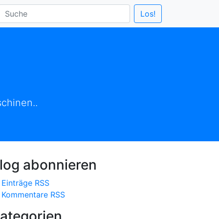
chinen..
log abonnieren
Einträge RSS
Kommentare RSS
 Seite
ategorien