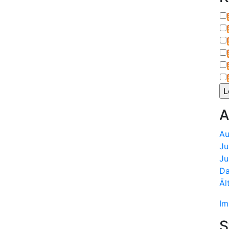
A
Au
Ju
Ju
Da
Äl
Im
S