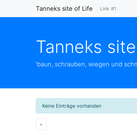
Tanneks site of Life
Link #1
Tanneks site
'baun, schrauben, wiegen und schm
Keine Einträge vorhanden
«
vorherige Seite