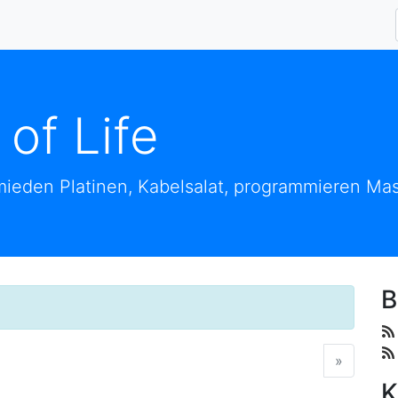
 of Life
ieden Platinen, Kabelsalat, programmieren Mas
B
»
nächste
K