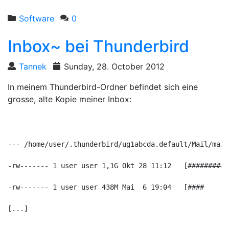
Software
0
Inbox~ bei Thunderbird
Tannek
Sunday, 28. October 2012
In meinem Thunderbird-Ordner befindet sich eine
grosse, alte Kopie meiner Inbox:
--- /home/user/.thunderbird/ug1abcda.default/Mail/mail
-rw------- 1 user user 1,1G Okt 28 11:12   [##########
-rw------- 1 user user 438M Mai  6 19:04   [####      
[...]