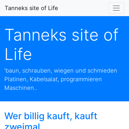
Tanneks site of Life
Tanneks site of
Life
'baun, schrauben, wiegen und schmieden
Platinen, Kabelsalat, programmieren
Maschinen..
Wer billig kauft, kauft
zweimal