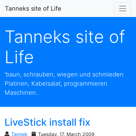
Tanneks site of Life
Tanneks site of
Life
'baun, schrauben, wiegen und schmieden
Platinen, Kabelsalat, programmieren
Maschinen..
LiveStick install fix
Tannek
Tuesday, 17. March 2009