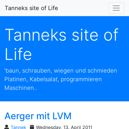
Tanneks site of Life
Tanneks site of
Life
'baun, schrauben, wiegen und schmieden
Platinen, Kabelsalat, programmieren
Maschinen..
Aerger mit LVM
Tannek
Wednesday, 13. April 2011