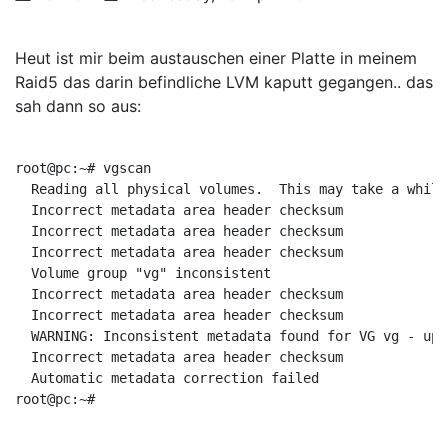
Heut ist mir beim austauschen einer Platte in meinem
Raid5 das darin befindliche LVM kaputt gegangen.. das
sah dann so aus:
root@pc:~# vgscan
  Reading all physical volumes.  This may take a while
  Incorrect metadata area header checksum
  Incorrect metadata area header checksum
  Incorrect metadata area header checksum
  Volume group "vg" inconsistent
  Incorrect metadata area header checksum
  Incorrect metadata area header checksum
  WARNING: Inconsistent metadata found for VG vg - upd
  Incorrect metadata area header checksum
  Automatic metadata correction failed
root@pc:~#