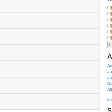
A
Au
Ju
Ju
Da
Äl
Im
S