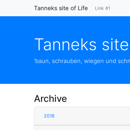
Tanneks site of Life
Link #1
Tanneks site
'baun, schrauben, wiegen und schm
Archive
2018