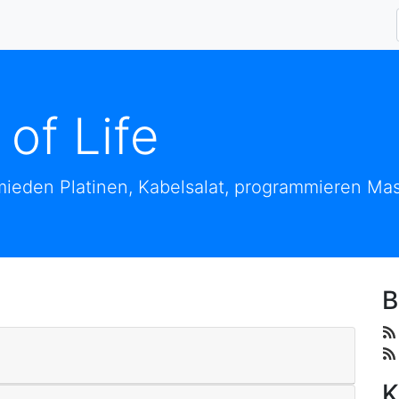
 of Life
ieden Platinen, Kabelsalat, programmieren Mas
B
K