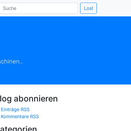
chinen..
log abonnieren
Einträge RSS
Kommentare RSS
ategorien