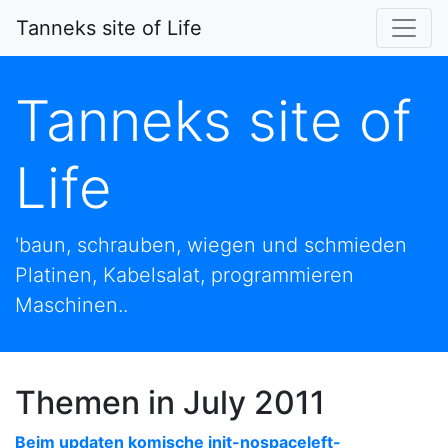
Tanneks site of Life
Tanneks site of
Life
'baun, schrauben, wiegen und schmieden
Platinen, Kabelsalat, programmieren
Maschinen..
Themen in July 2011
Beim updaten komische init-nospaceleft-