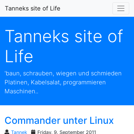
Tanneks site of Life
Tanneks site of
Life
'baun, schrauben, wiegen und schmieden
Platinen, Kabelsalat, programmieren
Maschinen..
Commander unter Linux
Tannek
Friday, 9. September 2011