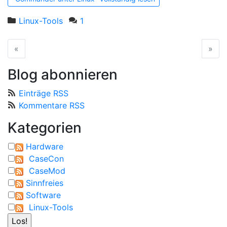
Linux-Tools
1
«
vorherige Seite
»
näc
Blog abonnieren
Einträge RSS
Kommentare RSS
Kategorien
Hardware
CaseCon
CaseMod
Sinnfreies
Software
Linux-Tools