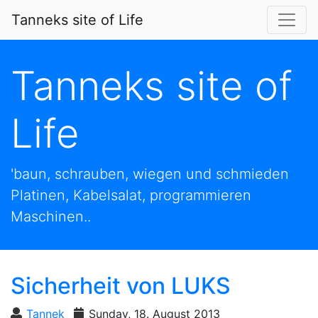
Tanneks site of Life
Tanneks site of
Life
'baun, schrauben, wiegen und schmieden
Platinen, Kabelsalat, programmieren
Maschinen..
Sicherheit von LUKS
Tannek
Sunday, 18. August 2013