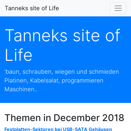
Tanneks site of Life
Tanneks site of
Life
'baun, schrauben, wiegen und schmieden
Platinen, Kabelsalat, programmieren
Maschinen..
Themen in December 2018
Festplatten-Sektoren bei USB-SATA Gehäusen