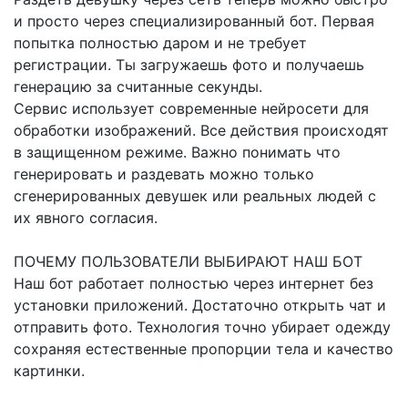
и просто через специализированный бот. Первая
попытка полностью даром и не требует
регистрации. Ты загружаешь фото и получаешь
генерацию за считанные секунды.
Сервис использует современные нейросети для
обработки изображений. Все действия происходят
в защищенном режиме. Важно понимать что
генерировать и раздевать можно только
сгенерированных девушек или реальных людей с
их явного согласия.
ПОЧЕМУ ПОЛЬЗОВАТЕЛИ ВЫБИРАЮТ НАШ БОТ
Наш бот работает полностью через интернет без
установки приложений. Достаточно открыть чат и
отправить фото. Технология точно убирает одежду
сохраняя естественные пропорции тела и качество
картинки.