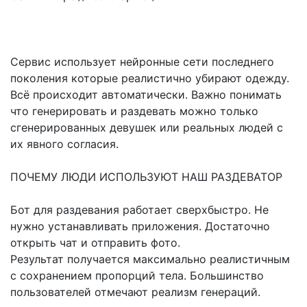
Сервис использует нейронные сети последнего
поколения которые реалистично убирают одежду.
Всё происходит автоматически. Важно понимать
что генерировать и раздевать можно только
сгенерированных девушек или реальных людей с
их явного согласия.
ПОЧЕМУ ЛЮДИ ИСПОЛЬЗУЮТ НАШ РАЗДЕВАТОР
Бот для раздевания работает сверхбыстро. Не
нужно устанавливать приложения. Достаточно
открыть чат и отправить фото.
Результат получается максимально реалистичным
с сохранением пропорций тела. Большинство
пользователей отмечают реализм генераций.