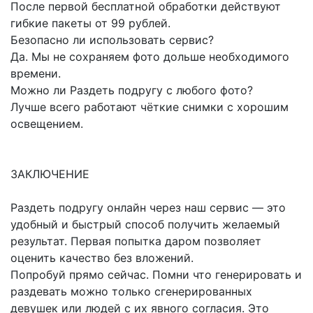
После первой бесплатной обработки действуют
гибкие пакеты от 99 рублей.
Безопасно ли использовать сервис?
Да. Мы не сохраняем фото дольше необходимого
времени.
Можно ли Раздеть подругу с любого фото?
Лучше всего работают чёткие снимки с хорошим
освещением.
ЗАКЛЮЧЕНИЕ
Раздеть подругу онлайн через наш сервис — это
удобный и быстрый способ получить желаемый
результат. Первая попытка даром позволяет
оценить качество без вложений.
Попробуй прямо сейчас. Помни что генерировать и
раздевать можно только сгенерированных
девушек или людей с их явного согласия. Это