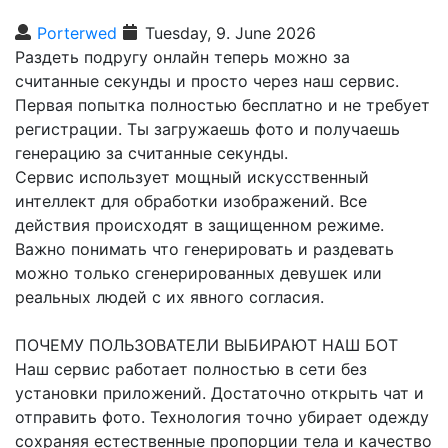
Porterwed
Tuesday, 9. June 2026
Раздеть подругу онлайн теперь можно за
считанные секунды и просто через наш сервис.
Первая попытка полностью бесплатно и не требует
регистрации. Ты загружаешь фото и получаешь
генерацию за считанные секунды.
Сервис использует мощный искусственный
интеллект для обработки изображений. Все
действия происходят в защищенном режиме.
Важно понимать что генерировать и раздевать
можно только сгенерированных девушек или
реальных людей с их явного согласия.
ПОЧЕМУ ПОЛЬЗОВАТЕЛИ ВЫБИРАЮТ НАШ БОТ
Наш сервис работает полностью в сети без
установки приложений. Достаточно открыть чат и
отправить фото. Технология точно убирает одежду
сохраняя естественные пропорции тела и качество