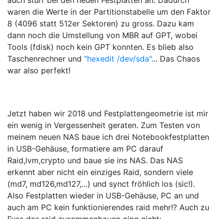
auch sturr bei den neuen Festplatten an. Dadurch
waren die Werte in der Partitionstabelle um den Faktor
8 (4096 statt 512er Sektoren) zu gross. Dazu kam
dann noch die Umstellung von MBR auf GPT, wobei
Tools (fdisk) noch kein GPT konnten. Es blieb also
Taschenrechner und
"hexedit /dev/sda"
... Das Chaos
war also perfekt!
Jetzt haben wir 2018 und Festplattengeometrie ist mir
ein wenig in Vergessenheit geraten. Zum Testen von
meinem neuen NAS baue ich drei Notebookfestplatten
in USB-Gehäuse, formatiere am PC darauf
Raid,lvm,crypto und baue sie ins NAS. Das NAS
erkennt aber nicht ein einziges Raid, sondern viele
(md7, md126,md127,...) und synct fröhlich los (sic!).
Also Festplatten wieder in USB-Gehäuse, PC an und
auch am PC kein funktionierendes raid mehr!? Auch zu