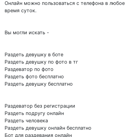
Онлайн можно пользоваться с телефона в любое
время суток.
Вы могли искать -
Раздеть девушку в боте
Раздеть девушку по фото в тг
Раздеватор по фото
Раздеть фото бесплатно
Раздеть девушку бесплатно
Раздеватор без регистрации
Раздеть подругу онлайн
Раздеть человека
Раздеть девушку онлайн бесплатно
Бот для раздевания онлайн