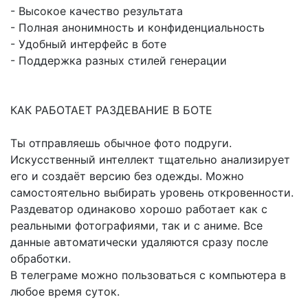
- Высокое качество результата
- Полная анонимность и конфиденциальность
- Удобный интерфейс в боте
- Поддержка разных стилей генерации
КАК РАБОТАЕТ РАЗДЕВАНИЕ В БОТЕ
Ты отправляешь обычное фото подруги.
Искусственный интеллект тщательно анализирует
его и создаёт версию без одежды. Можно
самостоятельно выбирать уровень откровенности.
Раздеватор одинаково хорошо работает как с
реальными фотографиями, так и с аниме. Все
данные автоматически удаляются сразу после
обработки.
В телеграме можно пользоваться с компьютера в
любое время суток.