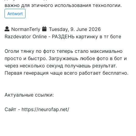
важно для этичного использования технологии.
Antwort
NormanTerly
Tuesday, 9. June 2026
Razdevator Online - РАЗДЕНЬ картинку в тг боте
Оголи тянку по фото теперь стало максимально
просто и быстро. Загружаешь любое фото в бот и
через несколько секунд получаешь результат.
Первая генерация чаще всего работает бесплатно.
Актуальныe ссылки:
Сайт - https://neurofap.net/