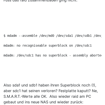
Fuss das raid zusammenbauen ging nicht:
$ mdadm --assemble /dev/md0 /dev/sda1 /dev/sdb1 /dev/s
mdadm: no recogniseable superblock on /dev/sdc1
mdadm: /dev/sdc1 has no superblock - assembly aborted
Also sda1 und sdb1 haben ihren Superblock noch (!),
aber sdc1 hat seinen verloren? Festplatte kaputt? Ne,
S.M.A.R.T.-Werte alle OK. Also wieder raid am PC
gebaut und ins neue NAS und wieder zurück: