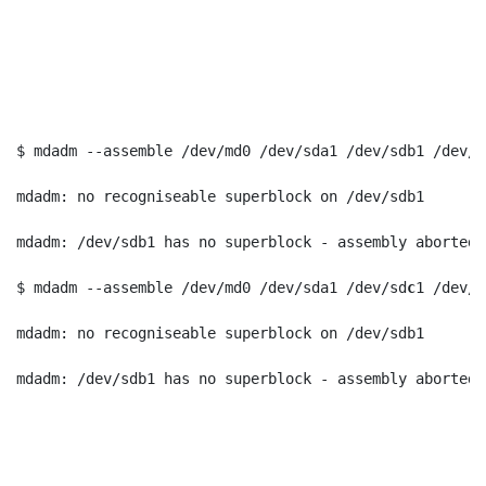
$ mdadm --assemble /dev/md0 /dev/sda1 /dev/sdb1 /dev/s
mdadm: no recogniseable superblock on /dev/sdb1
mdadm: /dev/sdb1 has no superblock - assembly aborted
$ mdadm --assemble /dev/md0 /dev/sda1 /dev/sd
c
1 /dev/s
mdadm: no recogniseable superblock on /dev/sdb1
mdadm: /dev/sdb1 has no superblock - assembly aborted