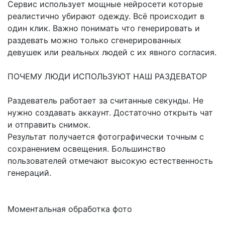
Сервис использует мощные нейросети которые
реалистично убирают одежду. Всё происходит в
один клик. Важно понимать что генерировать и
раздевать можно только сгенерированных
девушек или реальных людей с их явного согласия.
ПОЧЕМУ ЛЮДИ ИСПОЛЬЗУЮТ НАШ РАЗДЕВАТОР
Раздеватель работает за считанные секунды. Не
нужно создавать аккаунт. Достаточно открыть чат
и отправить снимок.
Результат получается фотографически точным с
сохранением освещения. Большинство
пользователей отмечают высокую естественность
генераций.
Моментальная обработка фото