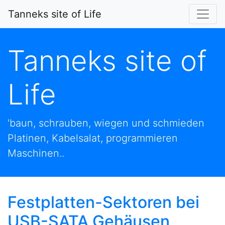
Tanneks site of Life
Tanneks site of
Life
'baun, schrauben, wiegen und schmieden
Platinen, Kabelsalat, programmieren
Maschinen..
Festplatten-Sektoren bei
USB-SATA Gehäusen