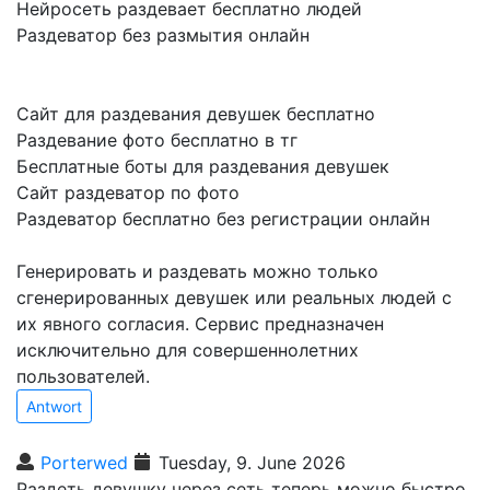
Нейросеть раздевает бесплатно людей
Раздеватор без размытия онлайн
Сайт для раздевания девушек бесплатно
Раздевание фото бесплатно в тг
Бесплатные боты для раздевания девушек
Сайт раздеватор по фото
Раздеватор бесплатно без регистрации онлайн
Генерировать и раздевать можно только
сгенерированных девушек или реальных людей с
их явного согласия. Сервис предназначен
исключительно для совершеннолетних
пользователей.
Antwort
Porterwed
Tuesday, 9. June 2026
Раздеть девушку через сеть теперь можно быстро