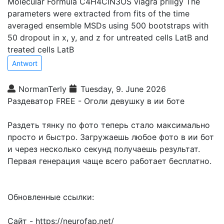
Molecular Formula C4H4ClN3OS viagra priligy The
parameters were extracted from fits of the time
averaged ensemble MSDs using 500 bootstraps with
50 dropout in x, y, and z for untreated cells LatB and
treated cells LatB
Antwort
NormanTerly
Tuesday, 9. June 2026
Раздеватор FREE - Оголи девушку в ии боте
Раздеть тянку по фото теперь стало максимально
просто и быстро. Загружаешь любое фото в ии бот
и через несколько секунд получаешь результат.
Первая генерация чаще всего работает бесплатно.
Обновленные ссылки:
Сайт - https://neurofap.net/