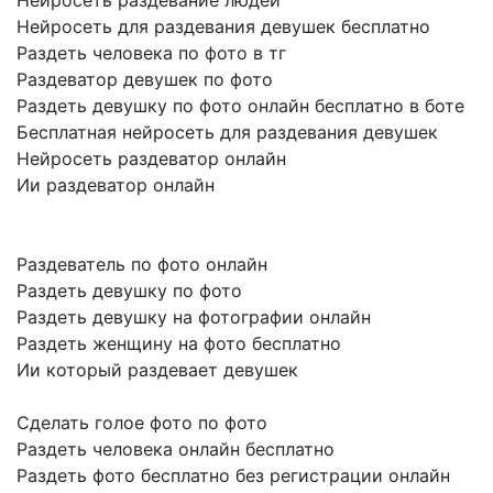
Нейросеть раздевание людей
Нейросеть для раздевания девушек бесплатно
Раздеть человека по фото в тг
Раздеватор девушек по фото
Раздеть девушку по фото онлайн бесплатно в боте
Бесплатная нейросеть для раздевания девушек
Нейросеть раздеватор онлайн
Ии раздеватор онлайн
Раздеватель по фото онлайн
Раздеть девушку по фото
Раздеть девушку на фотографии онлайн
Раздеть женщину на фото бесплатно
Ии который раздевает девушек
Сделать голое фото по фото
Раздеть человека онлайн бесплатно
Раздеть фото бесплатно без регистрации онлайн