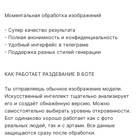
Моментальная обработка изображений
- Супер качество результата
- Полная анонимность и конфиденциальность
- Удобный интерфейс в телеграме
- Поддержка разных стилей генерации
КАК РАБОТАЕТ РАЗДЕВАНИЕ В БОТЕ
Ты отправляешь обычное изображение модели.
Искусственный интеллект тщательно анализирует
его и создаёт обнажённую версию. Можно
самостоятельно выбирать уровень откровенности.
Бот одинаково хорошо работает как с фото
реальных людей, так и с артами. Все данные
защищаются сразу после обработки.