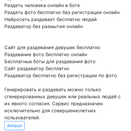
Раздеть человека онлайн в боте
Раздеть фото бесплатно без регистрации онлайн
Нейросеть раздевает бесплатно людей
Раздеватор без размытия онлайн
Сайт для раздевания девушек бесплатно
Раздевание фото бесплатно онлайн
Бесплатные боты для раздевания фото
Сайт раздеватор бесплатно
Раздеватор бесплатно без регистрации по фото
Генерировать и раздевать можно только
сгенерированных девушек или реальных людей с
их явного согласия. Сервис предназначен
исключительно для совершеннолетних
пользователей.
Antwort