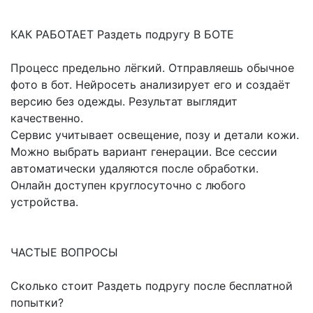
КАК РАБОТАЕТ Раздеть подругу В БОТЕ
Процесс предельно лёгкий. Отправляешь обычное
фото в бот. Нейросеть анализирует его и создаёт
версию без одежды. Результат выглядит
качественно.
Сервис учитывает освещение, позу и детали кожи.
Можно выбрать вариант генерации. Все сессии
автоматически удаляются после обработки.
Онлайн доступен круглосуточно с любого
устройства.
ЧАСТЫЕ ВОПРОСЫ
Сколько стоит Раздеть подругу после бесплатной
попытки?