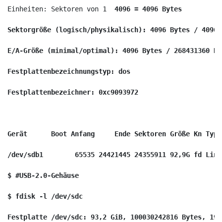
Einheiten: Sektoren von 1 
 4096 = 4096 Bytes
Sektorgröße (logisch/physikalisch): 4096 Bytes / 4096 
E/A-Größe (minimal/optimal): 4096 Bytes / 268431360 By
Festplattenbezeichnungstyp: dos
Festplattenbezeichner: 0xc9093972
Gerät      Boot Anfang     Ende Sektoren Größe Kn Typ
/dev/sdb1        65535 24421445 24355911 92,9G fd Linu
$ #USB-2.0-Gehäuse
$ fdisk -l /dev/sdc
Festplatte /dev/sdc: 93,2 GiB, 100030242816 Bytes, 195