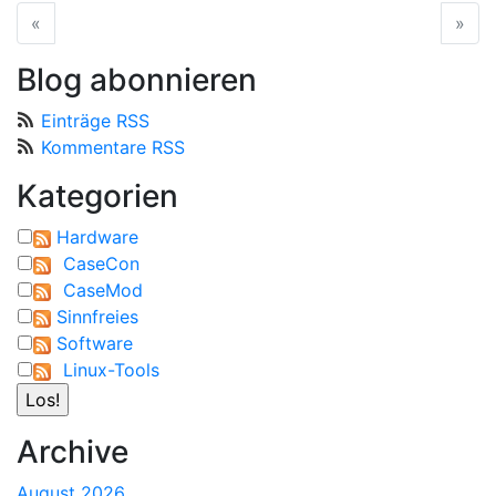
«
vorherige Seite
»
näc
Blog abonnieren
Einträge RSS
Kommentare RSS
Kategorien
Hardware
CaseCon
CaseMod
Sinnfreies
Software
Linux-Tools
Archive
August 2026