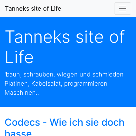
Tanneks site of Life
Tanneks site of
Life
'baun, schrauben, wiegen und schmieden
Platinen, Kabelsalat, programmieren
Maschinen..
Codecs - Wie ich sie doch
hasse