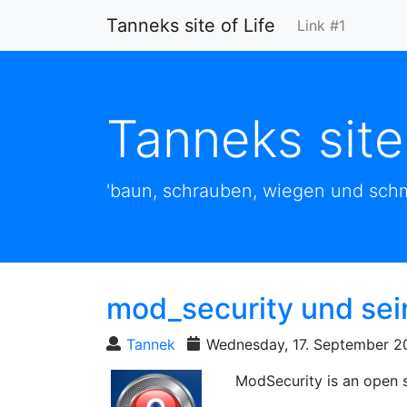
Tanneks site of Life
Link #1
Tanneks site
'baun, schrauben, wiegen und schm
mod_security und sei
Tannek
Wednesday, 17. September 2
ModSecurity is an open s