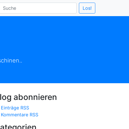
chinen..
log abonnieren
Einträge RSS
Kommentare RSS
ategorien