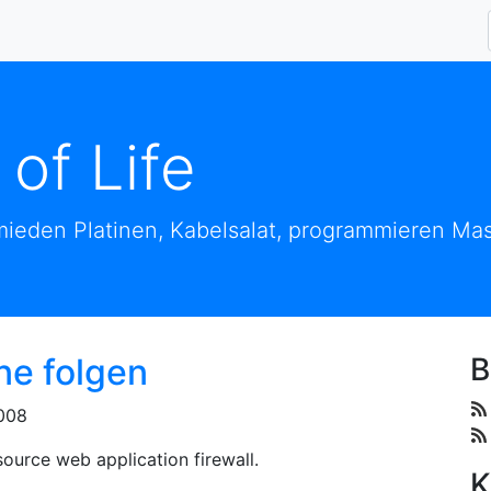
 of Life
ieden Platinen, Kabelsalat, programmieren Mas
ne folgen
B
008
ource web application firewall.
K