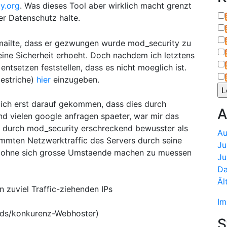
y.org
. Was dieses Tool aber wirklich macht grenzt
er Datenschutz halte.
mailte, dass er gezwungen wurde mod_security zu
meine Sicherheit erhoeht. Doch nachdem ich letztens
ntsetzen feststellen, dass es nicht moeglich ist.
destriche)
hier
einzugeben.
 ich erst darauf gekommen, dass dies durch
A
d vielen google anfragen spaeter, war mir das
re durch mod_security erschreckend bewusster als
Au
ammten Netzwerktraffic des Servers durch seine
Ju
in ohne sich grosse Umstaende machen zu muessen
Ju
Da
Äl
n zuviel Traffic-ziehenden IPs
Im
eds/konkurenz-Webhoster)
S