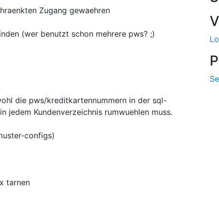
schraenkten Zugang gewaehren
V
inden (wer benutzt schon mehrere pws? ;)
Lo
P
Se
bwohl die pws/kreditkartennummern in der sql-
r in jedem Kundenverzeichnis rumwuehlen muss.
muster-configs)
ox tarnen