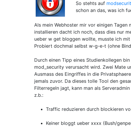
So stehts auf
modsecurit
schon an das, was ich fu
Als mein Webhoster mir vor einigen Tagen 
installieren dacht ich noch, dass dies nur 
ueber w get bloggen wollte, musste ich mit e
Probiert dochmal selbst w-g-e-t (ohne Bin
Durch einen Tipp eines Studienkollegen bin
mod_security verursacht wird. Zwei Mate un
Ausmass des Eingriffes in die Privatsphae
jemals zuvor. Da dieses tolle Tool den ges
Filterregeln jagt, kann man als Serveradm
z.b.:
Traffic reduzieren durch blockieren vo
Keiner bloggt ueber xxxx (Bush/genp